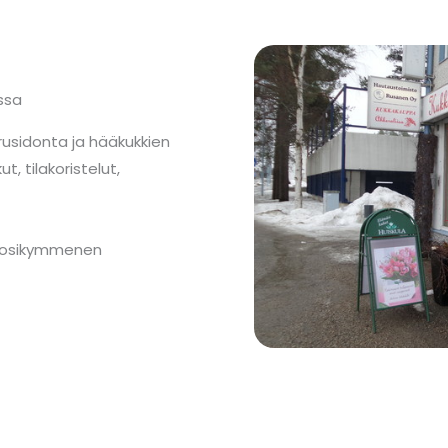
ssa
rusidonta ja hääkukkien
ut, tilakoristelut,
vuosikymmenen