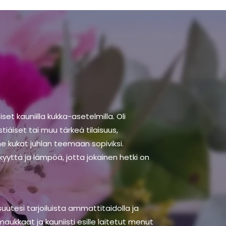
set kauniilla kukka-asetelmilla. Oli
tiäiset tai muu tärkeä tilaisuus,
 kukat juhlan teemaan sopiviksi.
kyyttä ja lämpöä, jotta jokainen hetki on
suutesi tarjoiluista ammattitaidolla ja
ukkaat ja kauniisti esille laitetut menut