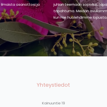
it ilmaista osanottosi ja
juhlan teemaan sopiviksi, olip
tapahtuma. Meidän avullamme 
kun me huolehdimme lopusta
Yhteystiedot
Kainuuntie 19