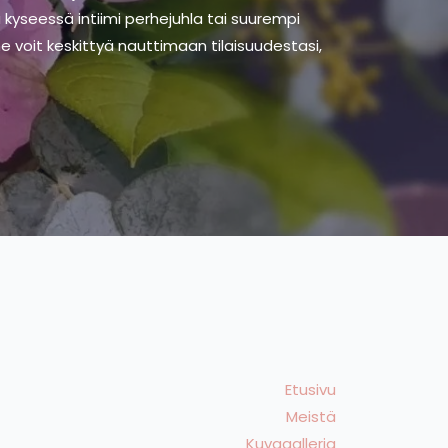
a kyseessä intiimi perhejuhla tai suurempi
voit keskittyä nauttimaan tilaisuudestasi,
.
Etusivu
Meistä
Kuvagalleria