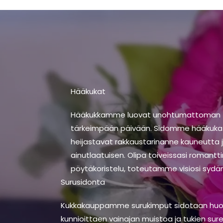
Hääkukat
Hääkukkamme luovat unohtumattoman 
tärkeimpään päivään. Sidomme hääkukat 
heijastavat rakkaustarinanne kauneutta 
ainutlaatuisen. Olipa toiveissasi romantt
pöytäkoristelu, toteutamme visiosi sydä
Surusidonta
Kukkakauppamme surukimput sidotaan huolel
kunnioittaen vainajan muistoa ja tukien su