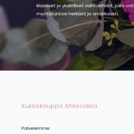
klassiset ja yksilölliset vaihtoehdot, joilla vo
myötätuntosi herkästi ja arvokkaasti.
Kukkakauppa Ahkeraliisa
Palvelemme: