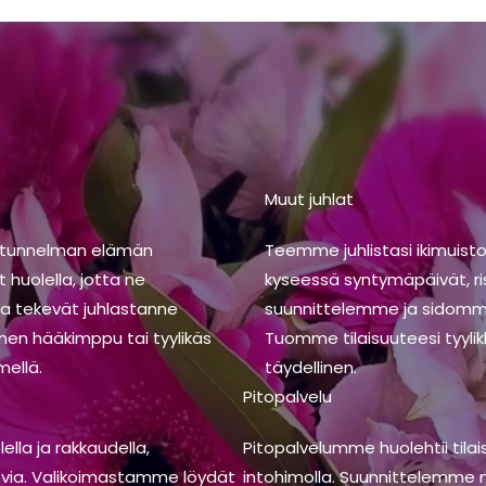
Muut juhlat
tunnelman elämän
Teemme juhlistasi ikimuistoi
huolella, jotta ne
kyseessä syntymäpäivät, ris
ja tekevät juhlastanne
suunnittelemme ja sidomme
inen hääkimppu tai tyylikäs
Tuomme tilaisuuteesi tyylik
mellä.
täydellinen.
Pitopalvelu
la ja rakkaudella,
Pitopalvelumme huolehtii tilai
revia. Valikoimastamme löydät
intohimolla. Suunnittelemme ma