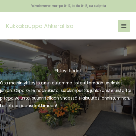
Siirry
Palvelemme: ma-pe 9-17, la klo 9-13, su suljettu
sisältöön
Kukkakauppa Ahkeraliisa
Yhteystiedot
Ota meihin yhteyttä, niin autamme toteuttamaan unelmiesi
juhlan. Olipa kyse hääkukista, surukimpusta, juhlakoristeluista tai
pitopalvelusta, suunnitellaan yhdessä tilaisuutesi onnistuminen.
Laitetaan ideasi kukkimaan!